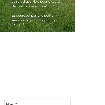
Je suis disponible pour discuter
de tout cela avec vous.
Et pourquoi pas une petite
séance d'Agriculture pour les
"nuls" ?
Do Not Sell My Personal Information
N'H
ÉSITEZ PAS À NOUS CONTACTER PAR
E-MAIL OU PAR TÉLÉPHONE
:
Tél :
+33 688 907 482
E-mail:
gitesdelafermedeforge@hotmail.com
VOUS POUVEZ ÉGALEMENT NOUS
JOINDRE VIA LE FORMULAIRE CI-
DESSOUS :