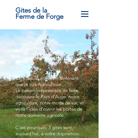
Gites de la
Ferme
de Forge
Isabelle de Radigues
Cela fait 35 années maintenant
que je suis Agricultrice.
Le besoin irrépressible de faire
découvrir le Pays d'Auge,
notre
agriculture, notre mode de vie, et
voilà l'idée d'ouvrir les portes de
notre domaine agricole.
C'es
t pourquoi, 3 gîtes sont,
aujourd'hui, à votre disposition.